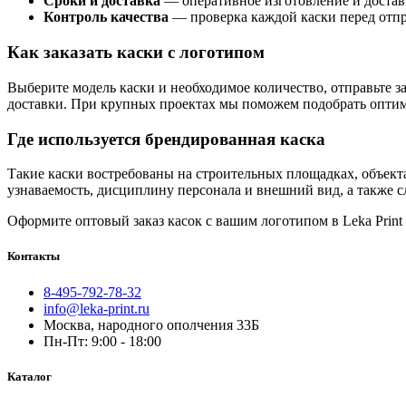
Сроки и доставка
— оперативное изготовление и достав
Контроль качества
— проверка каждой каски перед отпр
Как заказать каски с логотипом
Выберите модель каски и необходимое количество, отправьте з
доставки. При крупных проектах мы поможем подобрать оптим
Где используется брендированная каска
Такие каски востребованы на строительных площадках, объект
узнаваемость, дисциплину персонала и внешний вид, а также 
Оформите оптовый заказ касок с вашим логотипом в Leka Print
Контакты
8-495-792-78-32
info@leka-print.ru
Москва, народного ополчения 33Б
Пн-Пт: 9:00 - 18:00
Каталог