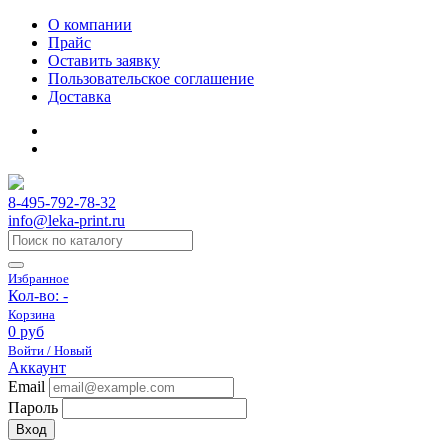
О компании
Прайс
Оставить заявку
Пользовательское соглашение
Доставка
8-495-792-78-32
info@leka-print.ru
Избранное
Кол-во:
-
Корзина
0 руб
Войти / Новый
Аккаунт
Email
Пароль
Вход