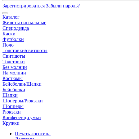
Зарегистрироваться
Забыли пароль?
Каталог
Жилеты сигнальные
Спецодежда
Каски
Футболки
Поло
Толстовки/свитшоты
Свитшоты
Толстовки
Без молнии
На молнии
Костюмы
Бейсболки/Шапки
Бейсболки
Шапки
Шоперры/Рюкзаки
Шопперы
Рюкзаки
Конференц-сумки
Кружки
Печать логотипа