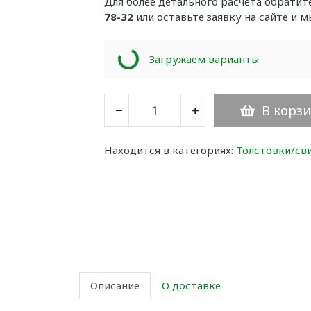
Для более детального расчета обрати
78-32
или оставьте заявку на сайте и 
Loading...
Загружаем варианты
В корз
−
+
Находится в категориях:
Толстовки/с
Описание
О доставке