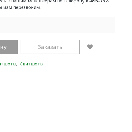
тесь к нашим менеджерам по телефону
8-495-792-
мы Вам перезвоним.
ину
Заказать
витшоты
,
Свитшоты